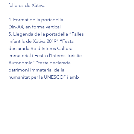
falleres de Xàtiva.
4. Format de la portadella.
Din-A4, en forma vertical
5. Llegenda de la portadella “Falles 
Infantils de Xàtiva 2019” “Festa 
declarada Bé d’Interès Cultural 
Immaterial i Festa d’Interés Turístic 
Autonòmic” “festa declarada 
patrimoni immaterial de la 
humanitat per la UNESCO” i amb 
l’escut de
la ciutat i el de la Junta Local Fallera 
de Xàtiva.
Escuts de la ciutat i de la junta local 
fallera de Xàtiva
1. Els originals es presentaran pel 