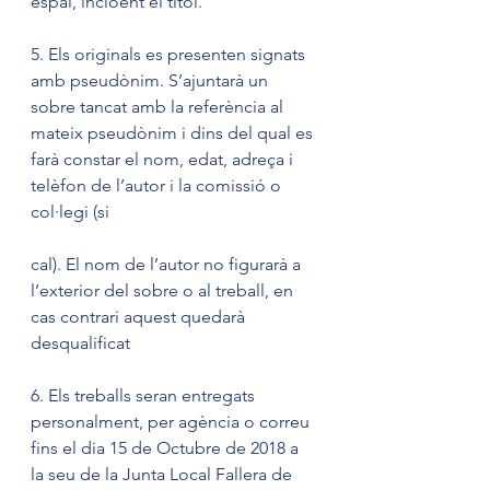
espai, incloent el títol.
5. Els originals es presenten signats 
amb pseudònim. S’ajuntarà un 
sobre tancat amb la referència al 
mateix pseudònim i dins del qual es 
farà constar el nom, edat, adreça i 
telèfon de l’autor i la comissió o 
col·legi (si
cal). El nom de l’autor no figurarà a 
l’exterior del sobre o al treball, en 
cas contrari aquest quedarà 
desqualificat
6. Els treballs seran entregats 
personalment, per agència o correu 
fins el dia 15 de Octubre de 2018 a 
la seu de la Junta Local Fallera de 