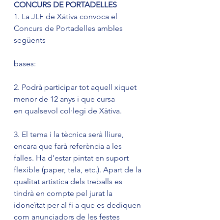
CONCURS DE PORTADELLES
1. La JLF de Xàtiva convoca el 
Concurs de Portadelles ambles 
següents
bases:
2. Podrà participar tot aquell xiquet 
menor de 12 anys i que cursa 
en qualsevol col·legi de Xàtiva.
3. El tema i la tècnica serà lliure, 
encara que farà referència a les 
falles. Ha d’estar pintat en suport 
flexible (paper, tela, etc.). Apart de la 
qualitat artística dels treballs es 
tindrà en compte pel jurat la 
idoneïtat per al fi a que es dediquen 
com anunciadors de les festes 