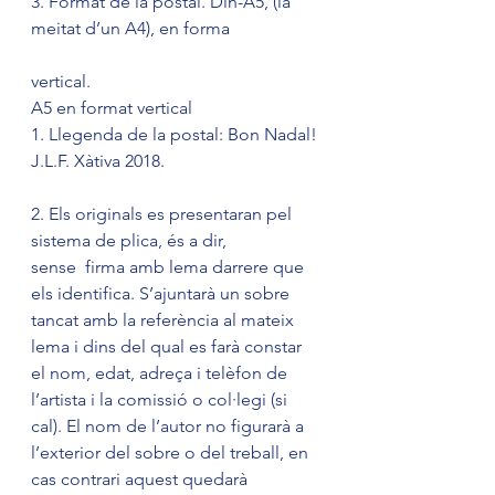
3. Format de la postal. Din-A5, (la 
meitat d’un A4), en forma
vertical​.
A5 en format vertical
1. Llegenda de la postal: Bon Nadal! 
J.L.F. Xàtiva 2018​.
2. Els originals es presentaran pel 
sistema de plica, és a dir, 
sense  firma amb lema darrere que 
els identifica. S’ajuntarà un sobre 
tancat amb la referència al mateix 
lema i dins del qual es farà constar 
el nom, edat, adreça i telèfon de 
l’artista i la comissió o col·legi (si 
cal). El nom de l’autor no figurarà a 
l’exterior del sobre o del treball, en 
cas contrari aquest quedarà 