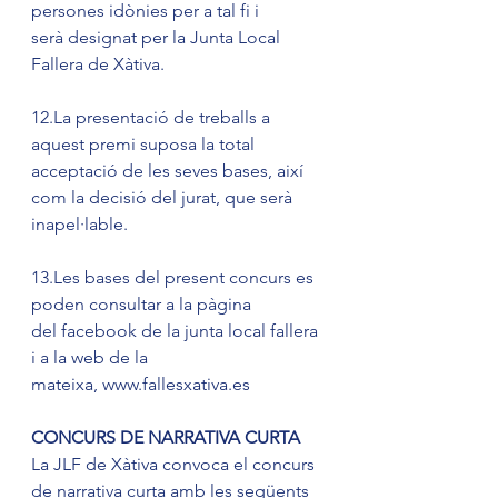
persones idònies per a tal fi i 
serà designat per la Junta Local 
Fallera de Xàtiva.
12.La presentació de treballs a 
aquest premi suposa la total 
acceptació de les seves bases, així 
com la decisió del jurat, que serà 
inapel·lable.
13.Les bases del present concurs es 
poden consultar a la pàgina 
del facebook de la junta local fallera 
i a la web de la 
mateixa, www.fallesxativa.es
CONCURS DE NARRATIVA CURTA
La JLF de Xàtiva convoca el concurs 
de narrativa curta amb les següents 