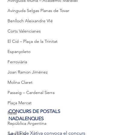
Avinguda Murta – Acadèmic Maravall
Avinguda Selgas Planas de Tovar
Benlloch Aleixandre VIé
Corts Valencianes
El Cid – Plaça de la Trinitat
Espanyoleto
Ferroviària
Joan Ramon Jiménez
Molina Claret
Passeig – Cardenal Serra
Plaça Mercat
CONCURS DE POSTALS 
Raval
NADALENQUES
República Argentina
La JLF de Xàtiva convoca el concurs 
Sant Feliu