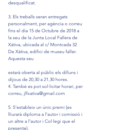
desqualificat.
3. Els treballs seran entregats 
personalment, per agència o correu 
fins el dia 15 de Octubre de 2018 a 
la seu de la Junta Local Fallera de 
Xàtiva, ubicada al c/ Montcada 32 
De Xàtiva, edifici de museu faller. 
Aquesta seu
estarà oberta al públic els dilluns i 
dijous de 20,30 a 21,30 hores.
4. També es pot sol·licitar horari, per 
correu, jlfxativa@gmail.com
5. S’estableix un únic premi (es 
lliurarà diploma a l’autor i comissió i 
un altre a l’autor i Col·legi que el 
presente).