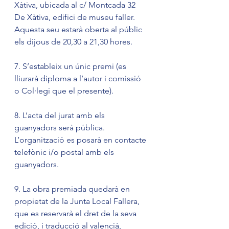
Xàtiva, ubicada al c/ Montcada 32 
De Xàtiva, edifici de museu faller. 
Aquesta seu estarà oberta al públic 
els dijous de 20,30 a 21,30 hores.
7. S’estableix un únic premi (es 
lliurarà diploma a l’autor i comissió 
o Col·legi que el presente).
8. L’acta del jurat amb els 
guanyadors serà pública. 
L’organització es posarà en contacte 
telefònic i/o postal amb els 
guanyadors.
9. La obra premiada quedarà en 
propietat de la Junta Local Fallera, 
que es reservarà el dret de la seva 
edició, i traducció al valencià, 