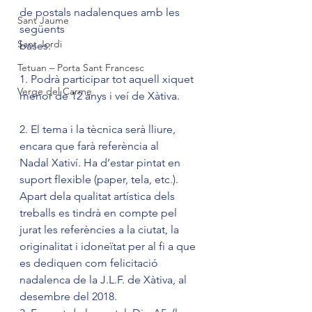
de postals nadalenques amb les 
Sant Jaume
següents
Sant Jordi
bases:
Tetuan – Porta Sant Francesc
1. Podrà participar tot aquell xiquet 
Verge del Carme
menor de 12 anys i veí de Xàtiva.
2. El tema i la tècnica serà lliure, 
encara que farà referència al 
Nadal Xativí. Ha d’estar pintat en 
suport flexible (paper, tela, etc.). 
Apart dela qualitat artística dels 
treballs es tindrà en compte pel 
jurat les referències a la ciutat, la 
originalitat i idoneïtat per al fi a que 
es dediquen com felicitació 
nadalenca de la J.L.F. de Xàtiva, al 
desembre del 2018.