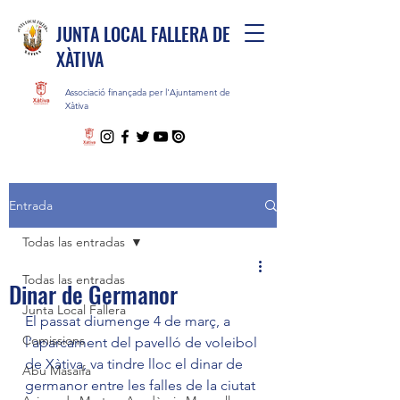
JUNTA LOCAL FALLERA DE
XÀTIVA
Associació finançada per l'Ajuntament de
Xàtiva
Entrada
Todas las entradas
Todas las entradas
Dinar de Germanor
Junta Local Fallera
El passat diumenge 4 de març, a 
Comissions
l’aparcament del pavelló de voleibol 
de Xàtiva, va tindre lloc el dinar de 
Abu Masaifa
germanor entre les falles de la ciutat 