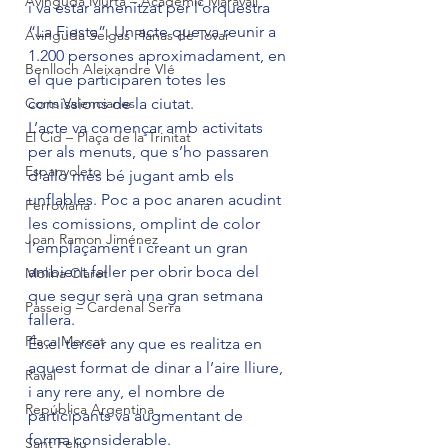
Avinguda Murta – Acadèmic Maravall
i va estar amenitzat per l’orquestra 
“La Fiesta”. Un acte que va reunir a 
Avinguda Selgas Planas de Tovar
1.200 persones aproximadament, en 
Benlloch Aleixandre VIé
el que participaren totes les 
Corts Valencianes
comissions de la ciutat.
L’acte va començar amb activitats 
El Cid – Plaça de la Trinitat
per als menuts, que s’ho passaren 
Espanyoleto
d’allò més bé jugant amb els 
unflables. Poc a poc anaren acudint 
Ferroviària
les comissions, omplint de color 
Joan Ramon Jiménez
l’emplaçament i creant un gran 
ambient faller per obrir boca del 
Molina Claret
que segur serà una gran setmana 
Passeig – Cardenal Serra
fallera.
Plaça Mercat
És el tercer any que es realitza en 
aquest format de dinar a l’aire lliure, 
Raval
i any rere any, el nombre de 
República Argentina
participants va augmentant de 
forma considerable.
Sant Feliu